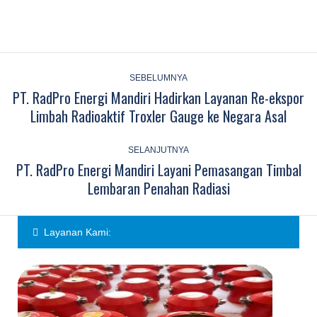
Post
navigation
SEBELUMNYA
PT. RadPro Energi Mandiri Hadirkan Layanan Re-ekspor
Previous
Limbah Radioaktif Troxler Gauge ke Negara Asal
post:
SELANJUTNYA
PT. RadPro Energi Mandiri Layani Pemasangan Timbal
Next
Lembaran Penahan Radiasi
post:
Layanan Kami: