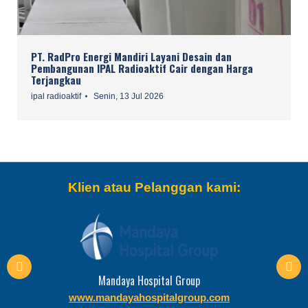
PT. RadPro Energi Mandiri Layani Desain dan
Pembangunan IPAL Radioaktif Cair dengan Harga
Terjangkau
ipal radioaktif
Senin, 13 Jul 2026
Klien atau Pelanggan kami:
PT. VAMED Engineering
www.vamedwwh.com