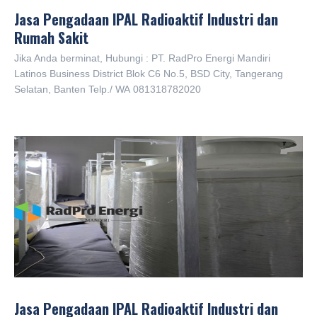
Jasa Pengadaan IPAL Radioaktif Industri dan
Rumah Sakit
Jika Anda berminat, Hubungi : PT. RadPro Energi Mandiri
Latinos Business District Blok C6 No.5, BSD City, Tangerang
Selamat d
Selatan, Banten Telp./ WA 081318782020
Jasa Pengadaan IPAL Radioaktif Industri dan