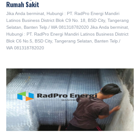
Rumah Sakit
Jika Anda berminat, Hubungi : PT. RadPro Energi Mandiri
Latinos Business District Blok C9 No. 18, BSD City, Tangerang
Selatan, Banten Telp./ WA 081318782020 Jika Anda berminat,
Hubungi : PT. RadPro Energi Mandiri Latinos Business District
Blok C6 No.5, BSD City, Tangerang Selatan, Banten Telp./
WA 081318782020