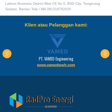
Latinos Business District Blok C6 No.5, BSD City, Tangerang
Selatan, Banten Telp./ WA 081318782020
Klien atau Pelanggan kami:
PT. VAMED Engineering
www.vamedwwh.com