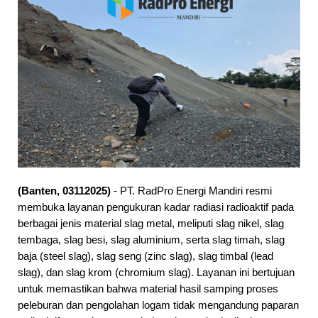
Selamat datang di website PT. RadPro En
(Banten, 03112025)
- PT. RadPro Energi Mandiri resmi
membuka layanan pengukuran kadar radiasi radioaktif pada
berbagai jenis material slag metal, meliputi slag nikel, slag
tembaga, slag besi, slag aluminium, serta slag timah, slag
baja (steel slag), slag seng (zinc slag), slag timbal (lead
slag), dan slag krom (chromium slag). Layanan ini bertujuan
untuk memastikan bahwa material hasil samping proses
peleburan dan pengolahan logam tidak mengandung paparan