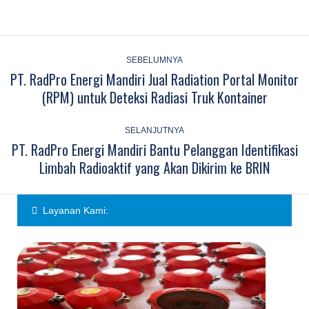
Post
navigation
SEBELUMNYA
PT. RadPro Energi Mandiri Jual Radiation Portal Monitor
Previous
(RPM) untuk Deteksi Radiasi Truk Kontainer
post:
SELANJUTNYA
PT. RadPro Energi Mandiri Bantu Pelanggan Identifikasi
Next
Limbah Radioaktif yang Akan Dikirim ke BRIN
post:
Layanan Kami: