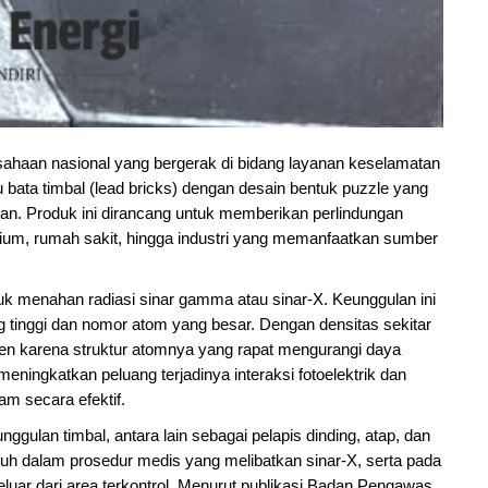
ahaan nasional yang bergerak di bidang layanan keselamatan
 bata timbal (lead bricks) dengan desain bentuk puzzle yang
an. Produk ini dirancang untuk memberikan perlindungan
atorium, rumah sakit, hingga industri yang memanfaatkan sumber
ntuk menahan radiasi sinar gamma atau sinar-X. Keunggulan ini
ang tinggi dan nomor atom yang besar. Dengan densitas sekitar
ien karena struktur atomnya yang rapat mengurangi daya
meningkatkan peluang terjadinya interaksi fotoelektrik dan
m secara efektif.
ggulan timbal, antara lain sebagai pelapis dinding, atap, dan
tubuh dalam prosedur medis yang melibatkan sinar-X, serta pada
keluar dari area terkontrol. Menurut publikasi Badan Pengawas