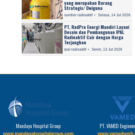
yang merupakan Barang
Strategis/ Dwiguna
sumber radioaktif
Selasa, 14 Jul 2026
PT. RadPro Energi Mandiri Layani
Desain dan Pembangunan IPAL
Radioaktif Cair dengan Harga
Terjangkau
ipal radioaktif
Senin, 13 Jul 2026
Mandaya Hospital Group
PT. VAMED Enginee
www.mandayahospitalgroup.com
www.vamedwwh.