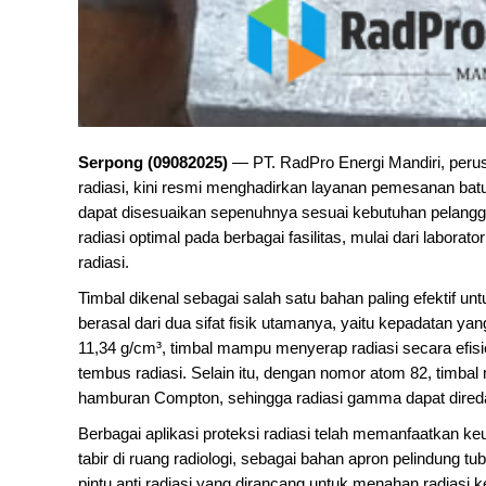
Serpong (09082025)
— PT. RadPro Energi Mandiri, perus
radiasi, kini resmi menghadirkan layanan pemesanan batu
dapat disesuaikan sepenuhnya sesuai kebutuhan pelangg
radiasi optimal pada berbagai fasilitas, mulai dari labor
radiasi.
Timbal dikenal sebagai salah satu bahan paling efektif u
berasal dari dua sifat fisik utamanya, yaitu kepadatan y
11,34 g/cm³, timbal mampu menyerap radiasi secara efis
tembus radiasi. Selain itu, dengan nomor atom 82, timbal 
hamburan Compton, sehingga radiasi gamma dapat direda
Berbagai aplikasi proteksi radiasi telah memanfaatkan keun
tabir di ruang radiologi, sebagai bahan apron pelindung 
pintu anti radiasi yang dirancang untuk menahan radiasi 