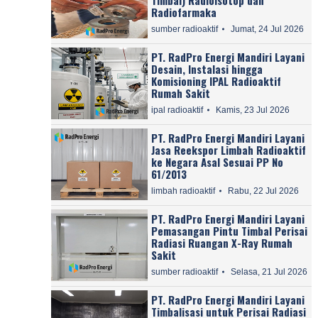
Radiofarmaka
sumber radioaktif
Jumat, 24 Jul 2026
PT. RadPro Energi Mandiri Layani
Desain, Instalasi hingga
Komisioning IPAL Radioaktif
Rumah Sakit
ipal radioaktif
Kamis, 23 Jul 2026
PT. RadPro Energi Mandiri Layani
Jasa Reekspor Limbah Radioaktif
ke Negara Asal Sesuai PP No
61/2013
limbah radioaktif
Rabu, 22 Jul 2026
PT. RadPro Energi Mandiri Layani
Pemasangan Pintu Timbal Perisai
Radiasi Ruangan X-Ray Rumah
Sakit
sumber radioaktif
Selasa, 21 Jul 2026
PT. RadPro Energi Mandiri Layani
Timbalisasi untuk Perisai Radiasi