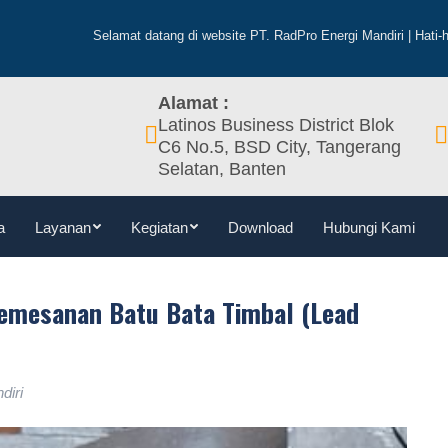
Beranda
Profil
Tentang
Visi & Misi
Berita
La
lamat datang di website PT. RadPro Energi Mandiri | Hati-hati terhadap pen
Alamat :
Latinos Business District Blok
C6 No.5, BSD City, Tangerang
Selatan, Banten
a
Layanan
Kegiatan
Download
Hubungi Kami
Pemesanan Batu Bata Timbal (Lead
diri