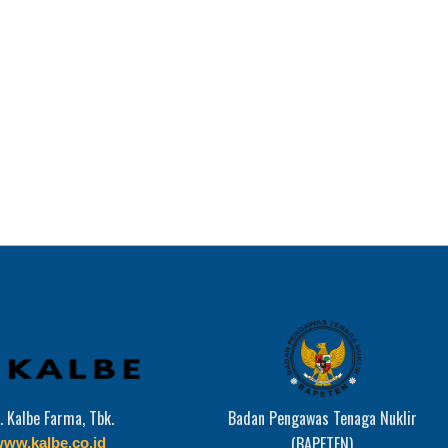
. Kalbe Farma, Tbk.
Badan Pengawas Tenaga Nuklir
(BAPETEN)
ww.kalbe.co.id