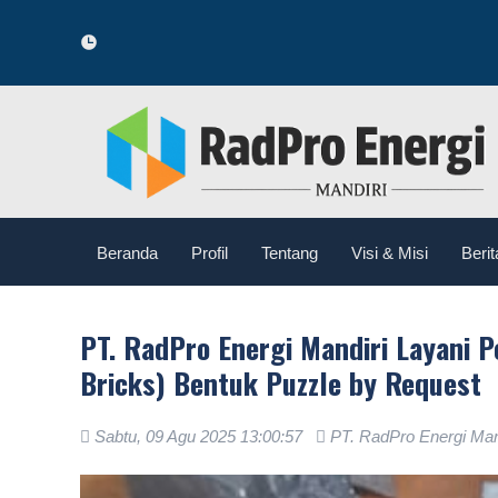
Se
Beranda
Profil
Tentang
Visi & Misi
Berit
PT. RadPro Energi Mandiri Layani 
Bricks) Bentuk Puzzle by Request
Sabtu, 09 Agu 2025 13:00:57
PT. RadPro Energi Man
.