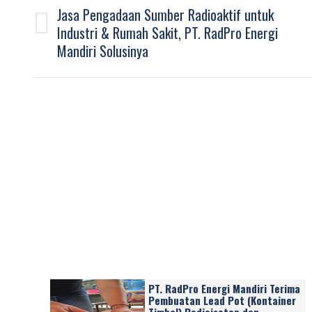
navigation
Jasa Pengadaan Sumber Radioaktif untuk
Industri & Rumah Sakit, PT. RadPro Energi
Previous
Mandiri Solusinya
post:
PT. RadPro Energi Mandiri Terima
Pembuatan Lead Pot (Kontainer
Timbal) Radioisotop dan