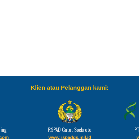
Klien atau Pelanggan kami:
ring
RSPAD Gatot Soebroto
PT
com
www.rspadgs.mil.id
w