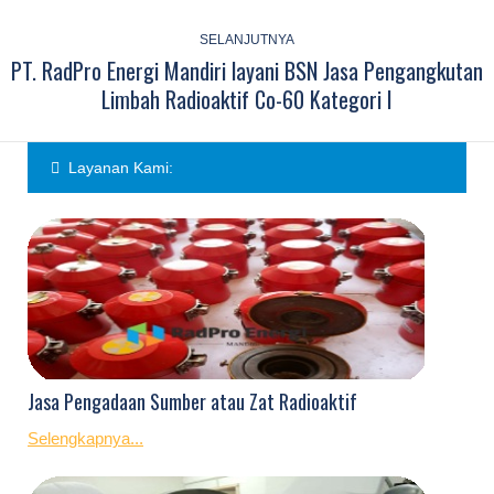
SELANJUTNYA
PT. RadPro Energi Mandiri layani BSN Jasa Pengangkutan
Next
Limbah Radioaktif Co-60 Kategori I
post:
Layanan Kami:
Jasa Pengadaan Sumber atau Zat Radioaktif
Selengkapnya...