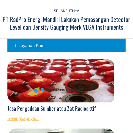
SELANJUTNYA
PT RadPro Energi Mandiri Lakukan Pemasangan Detector
Next
Level dan Density Gauging Merk VEGA Instruments
post:
Layanan Kami:
Jasa Pengadaan Sumber atau Zat Radioaktif
Selengkapnya...