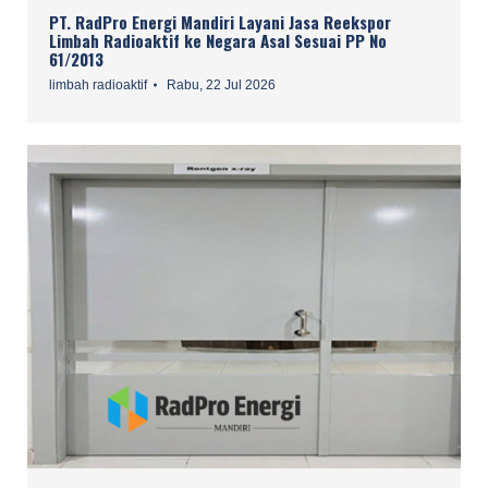
PT. RadPro Energi Mandiri Layani Jasa Reekspor
Limbah Radioaktif ke Negara Asal Sesuai PP No
61/2013
limbah radioaktif
Rabu, 22 Jul 2026