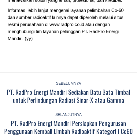
menawarkan solusi yang aman, profesional, dan kredibel.
Informasi lebih lanjut mengenai layanan pelimbahan Co-60
dan sumber radioaktif lainnya dapat diperoleh melalui situs
resmi perusahaan di www.radpro.co.id atau dengan
menghubungi tim layanan pelanggan PT. RadPro Energi
Mandiri. (yy)
Post
navigation
SEBELUMNYA
PT. RadPro Energi Mandiri Sediakan Batu Bata Timbal
Previous
untuk Perlindungan Radiasi Sinar-X atau Gamma
post:
SELANJUTNYA
PT. RadPro Energi Mandiri Persiapkan Pengurusan
Next
Penggunaan Kembali Limbah Radioaktif Kategori I Co60
post: