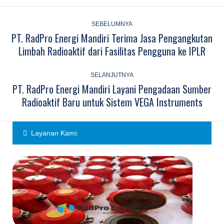
Post
navigation
SEBELUMNYA
PT. RadPro Energi Mandiri Terima Jasa Pengangkutan
Previous
Limbah Radioaktif dari Fasilitas Pengguna ke IPLR
post:
SELANJUTNYA
PT. RadPro Energi Mandiri Layani Pengadaan Sumber
Next
Radioaktif Baru untuk Sistem VEGA Instruments
post:
Layanan Kami: