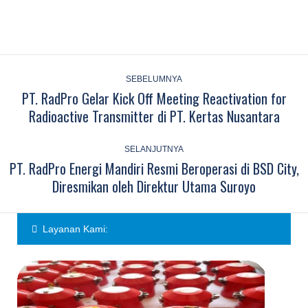
Post
navigation
SEBELUMNYA
PT. RadPro Gelar Kick Off Meeting Reactivation for
Previous
Radioactive Transmitter di PT. Kertas Nusantara
post:
SELANJUTNYA
PT. RadPro Energi Mandiri Resmi Beroperasi di BSD City,
Next
Diresmikan oleh Direktur Utama Suroyo
post:
Layanan Kami: