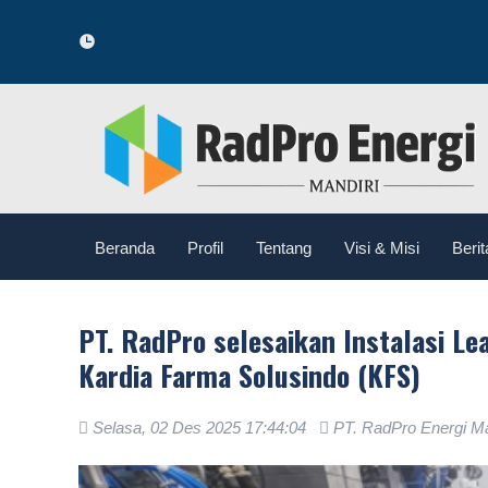
Beranda
Profil
Tentang
Visi & Misi
Berit
PT. RadPro selesaikan Instalasi Lea
Kardia Farma Solusindo (KFS)
Selasa, 02 Des 2025 17:44:04
PT. RadPro Energi Ma
.