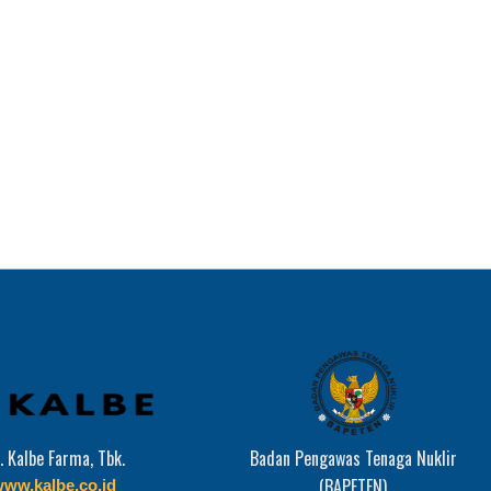
Pengawas Tenaga Nuklir
Badan Riset dan Inovasi Nasional (BRIN)
(BAPETEN)
www.brin.go.id