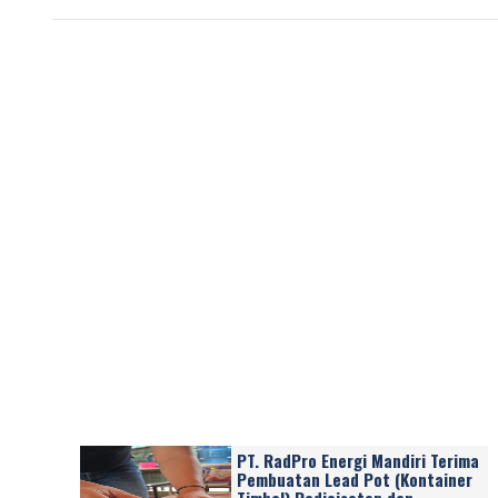
PT. RadPro Energi Mandiri Terima
Pembuatan Lead Pot (Kontainer
Timbal) Radioisotop dan