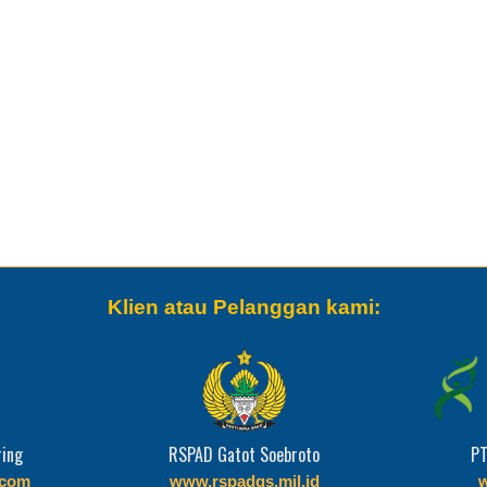
Klien atau Pelanggan kami:
roto
PT. Kalbe Farma, Tbk.
Badan 
.id
www.kalbe.co.id