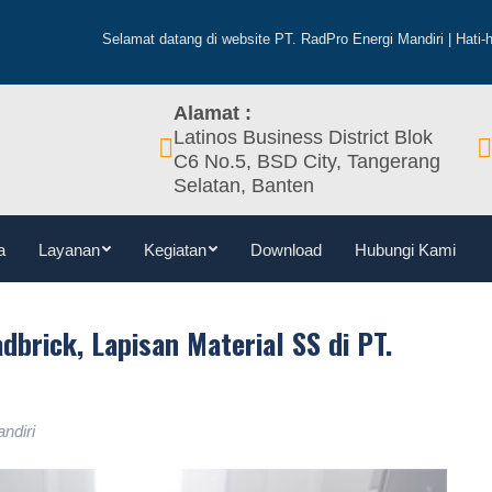
Beranda
Profil
Tentang
Visi & Misi
Berita
La
Selamat datang di website PT. RadPro Energi Mandiri | Hati-hati terhadap 
Alamat :
Latinos Business District Blok
C6 No.5, BSD City, Tangerang
Selatan, Banten
a
Layanan
Kegiatan
Download
Hubungi Kami
dbrick, Lapisan Material SS di PT.
ndiri