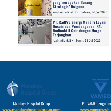
yang merupakan Barang
Strategis/ Dwiguna
sumber radioaktif
Selasa, 14 Jul 2026
PT. RadPro Energi Mandiri Layani
Desain dan Pembangunan IPAL
Radioaktif Cair dengan Harga
Terjangkau
ipal radioaktif
Senin, 13 Jul 2026
PT. VAMED Engineering
RSPAD Gatot Soeb
www.vamedwwh.com
www.rspadgs.mil