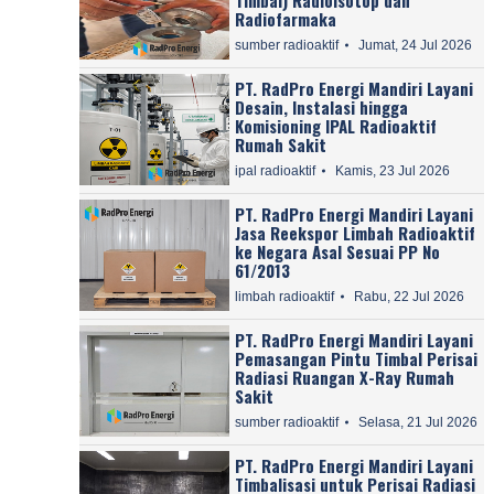
Radiofarmaka
sumber radioaktif
Jumat, 24 Jul 2026
PT. RadPro Energi Mandiri Layani
Desain, Instalasi hingga
Komisioning IPAL Radioaktif
Rumah Sakit
ipal radioaktif
Kamis, 23 Jul 2026
PT. RadPro Energi Mandiri Layani
Jasa Reekspor Limbah Radioaktif
ke Negara Asal Sesuai PP No
61/2013
limbah radioaktif
Rabu, 22 Jul 2026
PT. RadPro Energi Mandiri Layani
Pemasangan Pintu Timbal Perisai
Radiasi Ruangan X-Ray Rumah
Sakit
sumber radioaktif
Selasa, 21 Jul 2026
PT. RadPro Energi Mandiri Layani
Timbalisasi untuk Perisai Radiasi