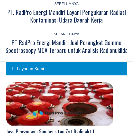
navigation
SEBELUMNYA
PT. RadPro Energi Mandiri Layani Pengukuran Radiasi
Previous
Kontaminasi Udara Daerah Kerja
post:
SELANJUTNYA
PT RadPro Energi Mandiri Jual Perangkat Gamma
Next
Spectroscopy MCA Terbaru untuk Analisis Radionuklida
post:
Layanan Kami:
Jasa Pengadaan Sumber atau Zat Radioaktif