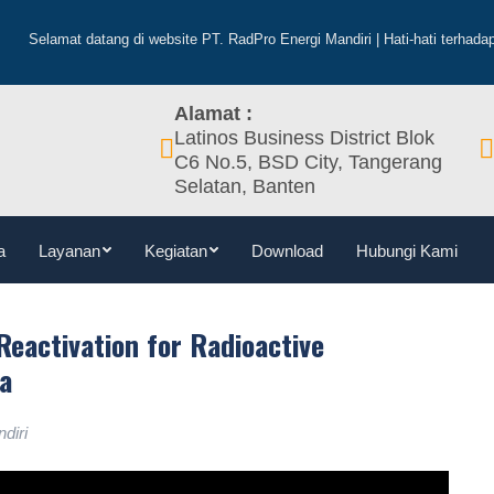
Beranda
Profil
Tentang
Visi & Misi
Berita
La
mat datang di website PT. RadPro Energi Mandiri | Hati-hati terhadap peni
Alamat :
Latinos Business District Blok
C6 No.5, BSD City, Tangerang
Selatan, Banten
a
Layanan
Kegiatan
Download
Hubungi Kami
Reactivation for Radioactive
a
diri