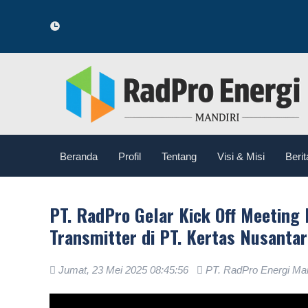
Sela
Beranda
Profil
Tentang
Visi & Misi
Berit
PT. RadPro Gelar Kick Off Meeting 
Transmitter di PT. Kertas Nusantar
Jumat, 23 Mei 2025 08:45:56
PT. RadPro Energi Man
.