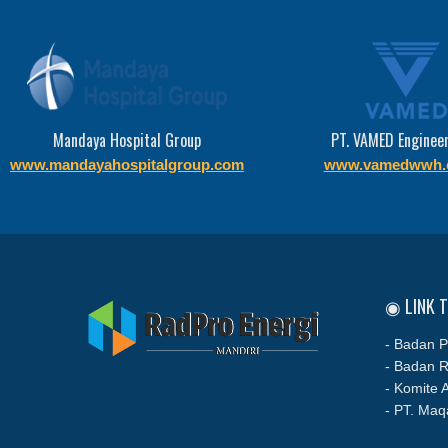
Mandaya Hospital Group
PT. VAMED Enginee
www.mandayahospitalgroup.com
www.vamedwwh.
◉ LINK 
- Badan P
- Badan R
- Komite A
- PT. Maq