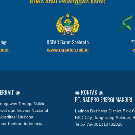
Klien atau Pelanggan kami:
ring
RSPAD Gatot Soebroto
PT
com
www.rspadgs.mil.id
w
TERKAIT ◉
◉ KONTAK ◉
PT. RADPRO ENERGI MANDIRI
engawas Tenaga Nuklir
iset dan Inovasi Nasional
Latinos Business District Blok 
kreditasi Nasional
BSD City, Tangerang Selatan, 
ass Techrad Indonesia
Telp./ WA
081318782020