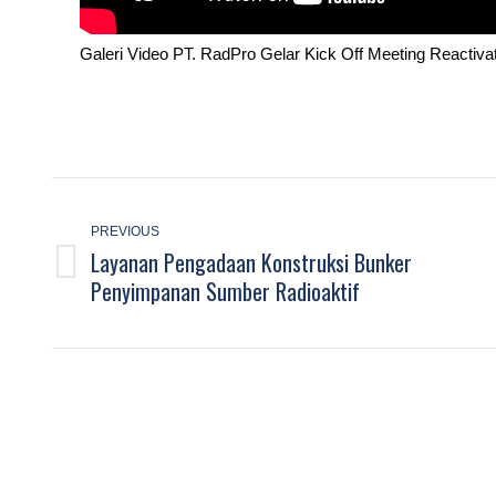
Galeri Video PT. RadPro Gelar Kick Off Meeting Reactivat
Post
navigation
PREVIOUS
Layanan Pengadaan Konstruksi Bunker
Previous
Penyimpanan Sumber Radioaktif
post: