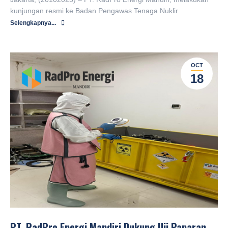
kunjungan resmi ke Badan Pengawas Tenaga Nuklir
Selengkapnya...
OCT
18
PT. RadPro Energi Mandiri Dukung Uji Paparan