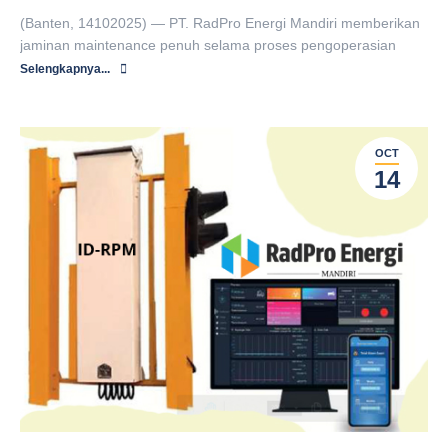
(Banten, 14102025) — PT. RadPro Energi Mandiri memberikan
jaminan maintenance penuh selama proses pengoperasian
Selengkapnya...
OCT
14