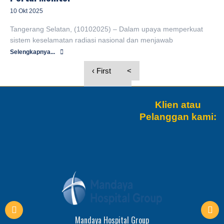
10 Okt 2025
Tangerang Selatan, (10102025) – Dalam upaya memperkuat
sistem keselamatan radiasi nasional dan menjawab
Selengkapnya...
‹ First
<
11
12
Klien atau
13
14
Pelanggan kami:
15
>
Last ›
Mandaya Hospital Group