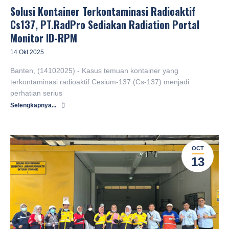
Solusi Kontainer Terkontaminasi Radioaktif
Cs137, PT.RadPro Sediakan Radiation Portal
Monitor ID-RPM
14 Okt 2025
Banten, (14102025) - Kasus temuan kontainer yang
terkontaminasi radioaktif Cesium-137 (Cs-137) menjadi
perhatian serius
Selengkapnya...
OCT
13