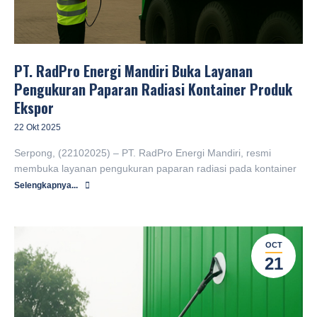
PT. RadPro Energi Mandiri Buka Layanan
Selamat datang di website PT. RadPro Ene
Pengukuran Paparan Radiasi Kontainer Produk
Ekspor
22 Okt 2025
Serpong, (22102025) – PT. RadPro Energi Mandiri, resmi
membuka layanan pengukuran paparan radiasi pada kontainer
Selengkapnya...
OCT
21