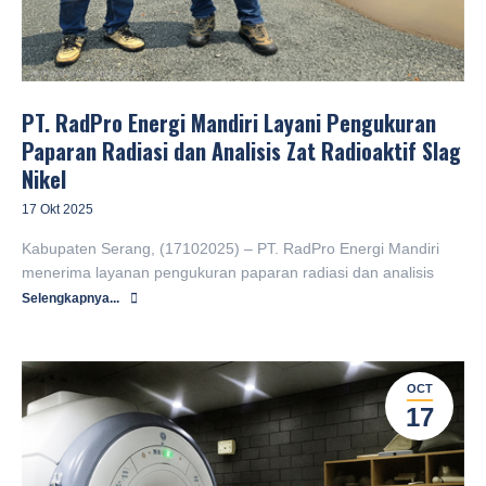
PT. RadPro Energi Mandiri Layani Pengukuran
Paparan Radiasi dan Analisis Zat Radioaktif Slag
Nikel
17 Okt 2025
Kabupaten Serang, (17102025) – PT. RadPro Energi Mandiri
menerima layanan pengukuran paparan radiasi dan analisis
Selengkapnya...
OCT
17