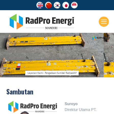
Layanan
Sumber Radioaktif
Kami menyediakan berbagai jenis sumber radioaktif
untuk kebutuhan industri, medis, maupun riset.
Jenis Isotop: Iridium-192 (Ir-192),
Cobalt-60 (Co-60), Cesium-137 (Cs-137),
Americium-Beryllium (Am241Be), serta lainnya
sesuai kebutuhan spesifik pengguna.
Sambutan
Suroyo
Direktur Utama PT.